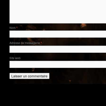
Nom
*
Adresse de messagerie
*
Site web