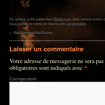
Ce contenu a été publié dans
Raids moto
, avec comme mot(s)-c
Vous pouvez le mettre en favoris avec
ce permalien
.
←
Raid Sénégal/Mali/Guinée
Laisser un commentaire
Votre adresse de messagerie ne sera pas
*
obligatoires sont indiqués avec
Commentaire