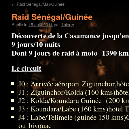
←
Raid Sénégal/Mali/Guinée
Raid Sénégal/Guinée
Publié le
15 août 2011
par
Thierry
Découverte de la Casamance j
9 jours/10 nuits
Dont 9 jours de raid à moto 1390 km
Le circuit
J0 : Arrivée aéroport Ziguinchor,hôte
J1 : Ziguinchor/Kolda (160 kms)hôtel
J2 : Kolda/Koundara Guinée (200 km
J3 : Koundara/Labe (160 kms)hotel T
J4 : Labe/Telimele (guinée 150 km
ou bivouac