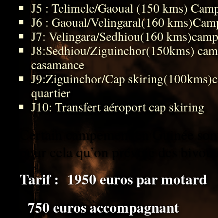
J5 : Telimele/Gaoual (150 kms) Cam
J6 : Gaoual/Velingaral(160 kms)Camp
J7: Velingara/Sedhiou(160 kms)camp
J8:Sedhiou/Ziguinchor(150kms) ca
casamance
J9:Ziguinchor/Cap skiring(100kms)c
quartier
J10: Transfert aéroport cap skiring
Certain campement en Guinée sont 
pour cela qu’on prévoie des bivoua
Tarif : 1950 eur
os par motard
750 euros accompagnant