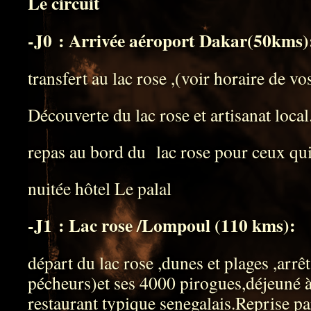
Le circuit
-J0 : Arrivée aéroport Dakar(50kms)
transfert au lac rose ,(voir horaire de vo
Découverte du lac rose et artisanat local
repas au bord du lac rose pour ceux qui
nuitée hôtel Le palal
-J1 :
Lac rose /Lompoul (110 kms):
départ du lac rose ,dunes et plages ,arrê
pécheurs)et ses 4000 pirogues,déjeuné
restaurant typique senegalais.Reprise pa