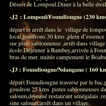
Désert de Lompoul.Diner à la belle étoil
-J2 : Lompoul/Foundiougne (230 kms
départ et arrêt dans le village de lompo
local,goudrons 30 kms ,plein d’essence 
sur piste sablonneuse ,arrêt dans village
école.Déjeuner à Bambey,arrivée à Fou
bras de mer. nuitée campement le Boaba
-J3 : Foundiougne/Ndangane ( 160 k
départ Foundiougne traverse par le bac,p
goudron 25 kms .pistes sablonneuses da
saloum,déjeuné restaurant sénégalais .rep
sine saloum,arrêt dans un village.