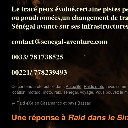
Le tracé peux évolué,certaine pistes pe
ou goudronnées,un changement de trac
Sénégal avance sur ses infrastructures
contact@senegal-aventure.com
0033/ 781738525
00221/ 778239493
Ce contenu a été publié dans
Actualité
,
Raids moto
, avec comme
location
,
motard
,
moto
,
raid
,
senegal
,
voyage
. Vous pouvez le m
←
Raid 4X4 en Casamance et pays Bassari
Une réponse à
Raid dans le Si